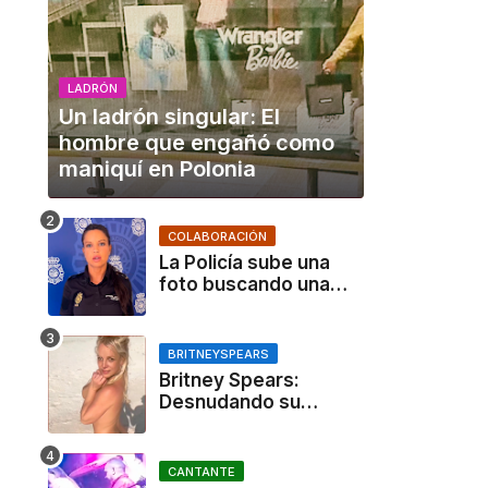
LADRÓN
Un ladrón singular: El
hombre que engañó como
maniquí en Polonia
COLABORACIÓN
La Policía sube una
foto buscando una
persona y el ingenio
de TikTok se desata
BRITNEYSPEARS
Britney Spears:
Desnudando su
verdad en Instagram y
en su libro
CANTANTE