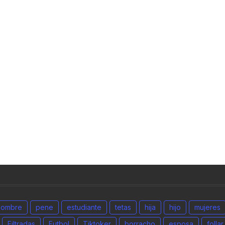
hombre
pene
estudiante
tetas
hija
hijo
mujeres
Filtradas
Futbol
Tiktoker
borracho
esposa
follar