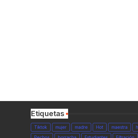
Etiquetas
Tiktok
mujer
madre
Hot
maestra
Pechos
borracha
Estudiantes
Filtración