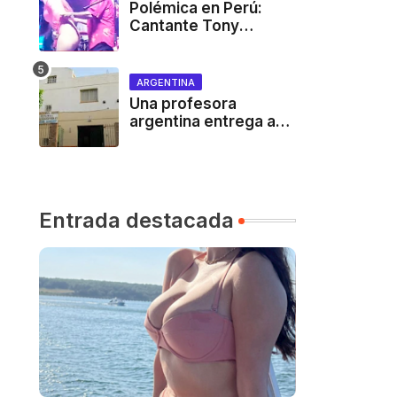
Polémica en Perú:
Cantante Tony
Rosado desnuda a
mujer en pleno
concierto a cambio de
ARGENTINA
cervezas
Una profesora
argentina entrega a
sus alumnos dos
vídeos porno por
error
Entrada destacada