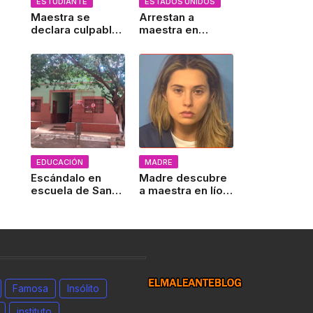
ESTUDIANTE
ESTADOS UNIDOS
Maestra se
Arrestan a
declara culpable:
maestra en
admite haber
Nueva York por
enviado nudes a
enviar contenido
alumno por
sexual a un
Snapchat
menor
EDUCACIÓN
MADRE
Escándalo en
Madre descubre
escuela de San
a maestra en lío
José de los
prohibido con su
Arroyos: Trío
hijo
sexual sacude a
padres y alumnos
Famosa
Insólito
instituto