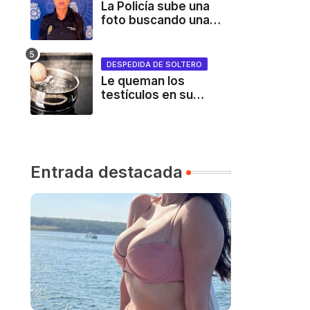
cervezas
La Policía sube una
foto buscando una
persona y el ingenio
de TikTok se desata
DESPEDIDA DE SOLTERO
Le queman los
testículos en su
despedida de soltero
Entrada destacada