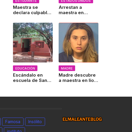
ESTUDIANTE
ESTADOS UNIDOS
Maestra se
Arrestan a
declara culpable:
maestra en
admite haber
Nueva York por
enviado nudes a
enviar contenido
alumno por
sexual a un
Snapchat
menor
EDUCACIÓN
MADRE
Escándalo en
Madre descubre
escuela de San
a maestra en lío
José de los
prohibido con su
Arroyos: Trío
hijo
sexual sacude a
padres y alumnos
Famosa
Insólito
instituto