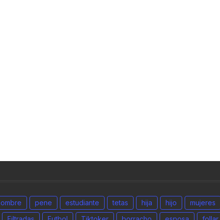
hombre
pene
estudiante
tetas
hija
hijo
mujeres
Filtradas
Futbol
Tiktoker
borracho
esposa
follar