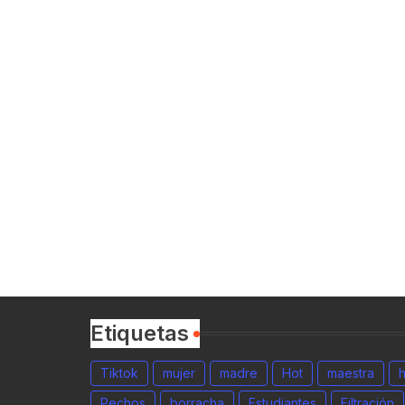
Etiquetas
Tiktok
mujer
madre
Hot
maestra
Pechos
borracha
Estudiantes
Filtración