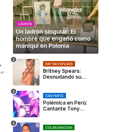
LADRÓN
Un ladrón singular: El
hombre que engañó como
maniquí en Polonia
BRITNEYSPEARS
Britney Spears:
el
Desnudando su
verdad en Instagram y
en su libro
CANTANTE
Polémica en Perú:
Cantante Tony
Rosado desnuda a
mujer en pleno
concierto a cambio de
COLABORACIÓN