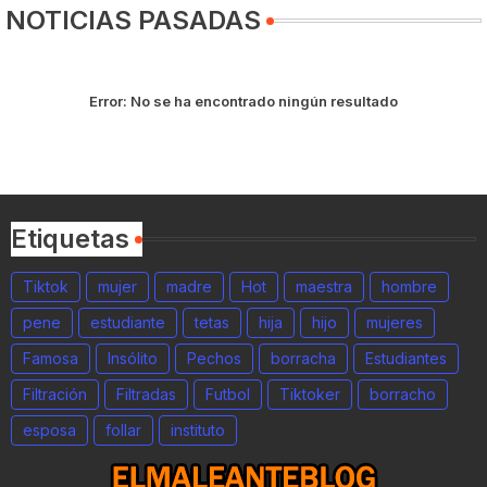
NOTICIAS PASADAS
Error:
No se ha encontrado ningún resultado
Etiquetas
Tiktok
mujer
madre
Hot
maestra
hombre
pene
estudiante
tetas
hija
hijo
mujeres
Famosa
Insólito
Pechos
borracha
Estudiantes
Filtración
Filtradas
Futbol
Tiktoker
borracho
esposa
follar
instituto