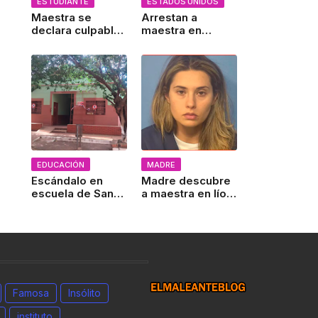
ESTUDIANTE
ESTADOS UNIDOS
Maestra se
Arrestan a
declara culpable:
maestra en
admite haber
Nueva York por
enviado nudes a
enviar contenido
alumno por
sexual a un
Snapchat
menor
EDUCACIÓN
MADRE
Escándalo en
Madre descubre
escuela de San
a maestra en lío
José de los
prohibido con su
Arroyos: Trío
hijo
sexual sacude a
padres y alumnos
Famosa
Insólito
instituto