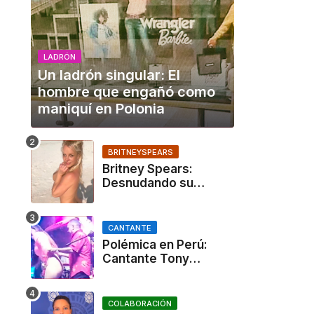
LADRÓN
Un ladrón singular: El
hombre que engañó como
maniquí en Polonia
BRITNEYSPEARS
Britney Spears:
Desnudando su
verdad en Instagram y
en su libro
CANTANTE
Polémica en Perú:
Cantante Tony
Rosado desnuda a
mujer en pleno
concierto a cambio de
COLABORACIÓN