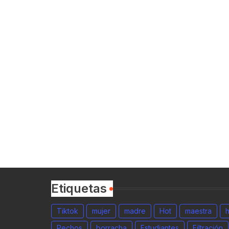
Etiquetas
Tiktok
mujer
madre
Hot
maestra
Pechos
borracha
Estudiantes
Filtración