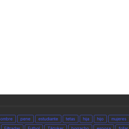
hombre
pene
estudiante
tetas
hija
hijo
mujeres
Filtradas
Futbol
Tiktoker
borracho
esposa
follar