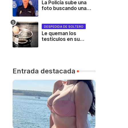
cervezas
La Policía sube una
foto buscando una
persona y el ingenio
de TikTok se desata
DESPEDIDA DE SOLTERO
Le queman los
testículos en su
despedida de soltero
Entrada destacada